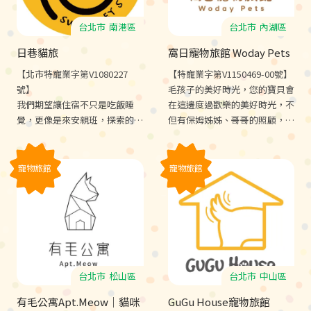
台北市
南港區
台北市
內湖區
日巷貓旅
窩日寵物旅館 Woday Pets
【北市特寵業字第V1080227
【特寵業字第V1150469-00號】
號】
毛孩子的美好時光，您的寶貝會
我們期望讓住宿不只是吃飯睡
在這邊度過歡樂的美好時光，不
覺，更像是來安親班，探索的同
但有保姆姊姊、哥哥的照顧，還
時還能學習社會化，甚至讓住宿
有其他同學陪伴遊戲，每天還有
變成玩樂渡假。
公園散步、放風的戶外活動時
間。
寵物旅館
寵物旅館
台北市
松山區
台北市
中山區
有毛公寓Apt.Meow｜貓咪
GuGu House寵物旅館