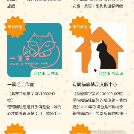
旅館
安親、美容，跟狗狗溫馨精緻的
服務，與乾淨明亮的環境
寵物旅館
寵物旅館
台北市
士林區
台北市
松山區
一簍毛工作室
有間貓旅精品度假中心
【北市特寵業字第V1080243
【特寵業字第V1130400-00號】
號】
堅持給貓咪最好的貓旅館。我們
輕輕觸碰透過雙手傳遞愛，唯有
更於2020年取得台北市動物安
心才能看得清楚；用手療癒毛
養機構認證，希望所有貓咪住宿
孩，盼望所有的小動物都能擁有
都能像度假一般放鬆舒適自在。
舒適的生活質素。
有間貓旅，您唯一的貓旅。★安
養機構、老齡照護、貓行為訓