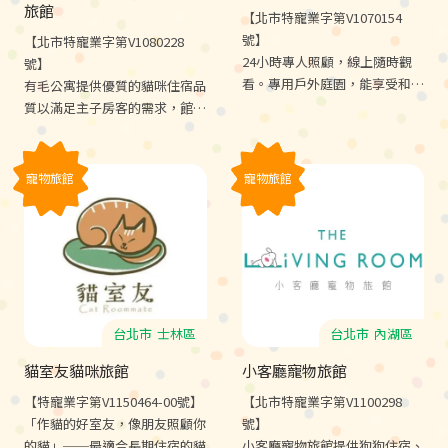
旅館
【北市特寵業字第V1070154
號】
【北市特寵業字第V1080228
24小時專人照顧，線上隨時觀
號】
看。專用戶外庭園，能享受和煦
有毛公寓提供優質的貓咪住宿品
陽光。VIP會員專屬制，每位同
質以滿足主子房客的需求，館內
學都是健康好相處的好夥伴。合
使用各項頂級用品，只為感謝您
格寵物旅館執照，安心有保障。
安心將寶貝主子託付給我們。
寵物旅館
寵物旅館
台北市
士林區
台北市
內湖區
貓室友貓咪旅館
小客廳寵物旅館
【特寵業字第V1150464-00號】
【北市特寵業字第V1100298
「作貓的好室友，像朋友照顧你
號】
的貓」──最適合長期住宿的貓
小客廳寵物旅館提供狗狗住宿、