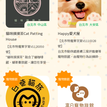
台北市
中山區
台北市
大安區
貓咪摸摸茶Cat Patting
Happy愛犬屋
House
【北市特寵業字第V1110328
號】
【北市特寵業字第V1120350
台北市動保處連續三度評鑑優等
號】
寵物旅館，由寵物行為訓練師及
"貓咪摸摸茶" 融合了貓咖啡
國際認證寵物照護士24H照顧，
館、貓寄養旅館，讓您在享受咖
將基礎服從，社會化及減敏訓練
啡的同時，可以與可愛的貓咪互
融入寵物照護，讓毛孩住宿兼學
動。我們還提供獨特的 "貓咪旗
習。
袍瑜珈"，由專業的老師引導您
寵物旅館
寵物旅館
放鬆身心，享受貓咪帶來的療
癒。不要再等了，歡迎親自來體
驗，讓貓咪們帶給您一個治癒的
午後時光。