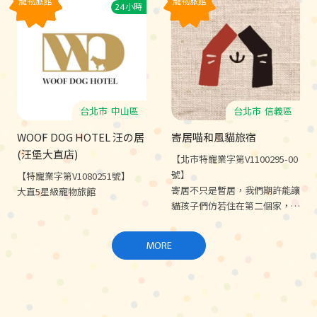
寵物旅館
寵物旅館
24小時
練、寄養住宿★
台北市
中山區
台北市
信義區
WOOF DOG HOTEL 汪の居
寄居喵和風貓旅宿
(汪堡大直店)
【北市特寵業字第V1100295-00
號】
【特寵業字第V1080251號】
寄居不只是暫居，我們期許能讓
大直5星級寵物旅館
貓孩子們仿若住在第二個家，安
心舒適。讓貓貓和您一起，在寄
居喵找到極簡、寧靜、留白的意
MORE
義。