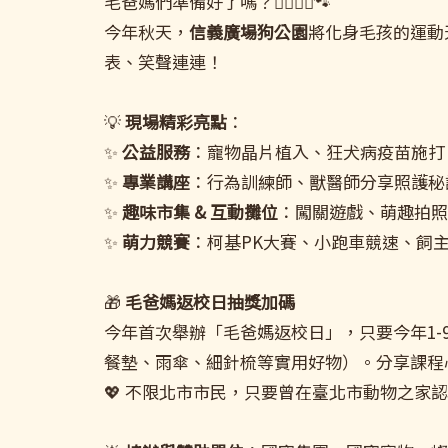
毛爸媽們準備好了嗎？🏃‍♂️🏃‍♀️🐾
今年秋天，
信義廣場狗公園
將化身毛孩的運動天
表、笑聲連連！
💡
現場精彩亮點
：
✨
公益服務
：寵物晶片植入、狂犬病疫苗施打
✨
專業講座
：行為訓練師、獸醫師分享照護秘
✨
趣味市集 & 互動攤位
：闖關遊戲、萌趣拍照
✨
萌力競賽
：柯基PK大賽、小跑車競速、飼
🎁
毛爸媽返校日抽獎加碼
今年首次舉辦「毛爸媽返校日」，只要今年1
餐墊、雨傘、細針梳等實用好物）。分享課程
💖 不限北市市民，只要曾在臺北市動物之家