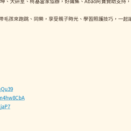
坤、犬研室、柯基當家協辦，好識集、Abao阿寶贊助支持
帶毛孩來跑跳、同樂，享受親子時光、學習照護技巧，一起
qQu39
LBm4hw8CbA
jaP7