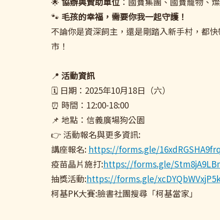
🌟
協辦與贊助單位
：國寶集團、國寶寵物、燦
🐾
毛孩的幸福，需要你我一起守護！
不論你是資深飼主，還是剛踏入新手村，都快
市！
📍
活動資訊
🗓 日期：2025年10月18日（六）
⏰ 時間：12:00-18:00
📌 地點：信義廣場狗公園
👉 活動報名與更多資訊:
講座報名:
https://forms.gle/16xdRGSHA9fr
疫苗晶片施打:
https://forms.gle/Stm8jA9
抽獎活動:
https://forms.gle/xcDYQbWVxjP5k
柯基PK大賽:臉書社團搜尋「柯基當家」