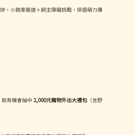
齊聚大比拼，小跑車競速＋飼主障礙挑戰，保證萌力爆
，就有機會抽中
2,000元寵物外出大禮包
（含野